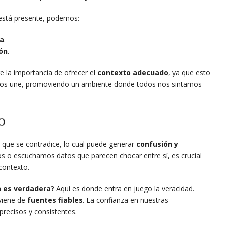
está presente, podemos:
ia
.
ón
.
 la importancia de ofrecer el
contexto adecuado
, ya que esto
y nos une, promoviendo un ambiente donde todos nos sintamos
o
ue se contradice, lo cual puede generar
confusión y
s o escuchamos datos que parecen chocar entre sí, es crucial
contexto.
 es verdadera?
Aquí es donde entra en juego la veracidad.
viene de
fuentes fiables
. La confianza en nuestras
recisos y consistentes.