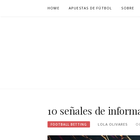
Skip
HOME
APUESTAS DE FÚTBOL
SOBRE
to
content
CLUBDEPOR
10 señales de inform
LOLA OLIVARES
OC
FOOTBALL BETTING